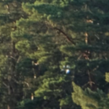
nFinity Kreatywna Agencja
Portfolio
O nas
Kontakt
Oferta