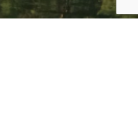
Cele projektu
Uruchomienie strony internetowej Funduszy
Europejskich dla Lubelskiego poprzez przygotowanie
merytoryczne, techniczne, implementacje i testowanie
oprogramowania.
Migracja danych dostarczonych przez Zamawiającego.
Prowadzenie szkoleń z obsługi systemu zarządzania
treścią.
Utrzymywanie wsparcia serwisowego wraz z usługami
rozwoju.