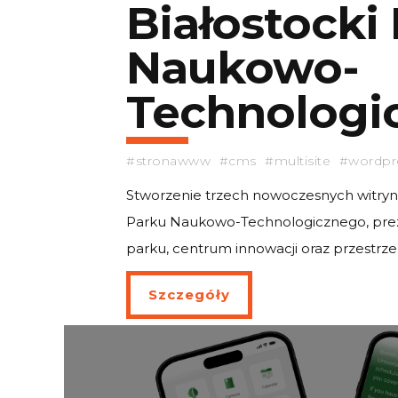
Białostocki
Naukowo-
Technologi
#stronawww #cms #multisite #wordpr
Stworzenie trzech nowoczesnych witryn 
Parku Naukowo-Technologicznego, prez
parku, centrum innowacji oraz przestrz
Szczegóły