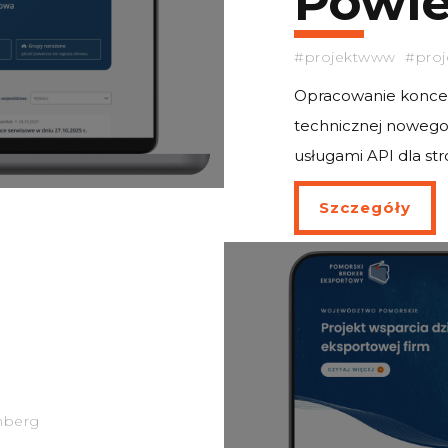
Powie
#projektwww #proje
Opracowanie koncepc
t
technicznej nowego 
usługami API dla stro
Szczegóły
ci
nberg