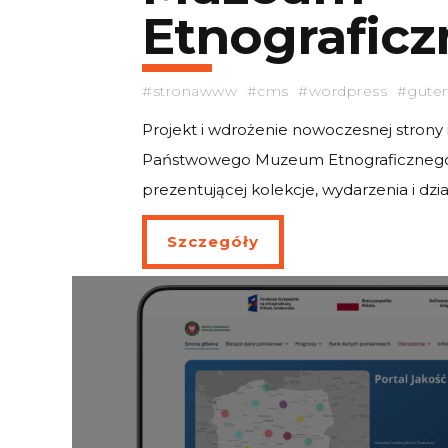
Etnograficz
#stronawww #cms #wordpress #gute
Projekt i wdrożenie nowoczesnej strony 
Państwowego Muzeum Etnograficznego
prezentującej kolekcje, wydarzenia i dzi
Szczegóły
nFinity Kreatywna Agencja
Portfol