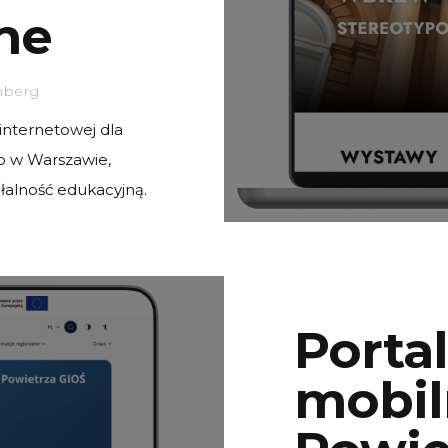
ne
nberg
internetowej dla
 w Warszawie,
ałalność edukacyjną.
Portal
io
mobil