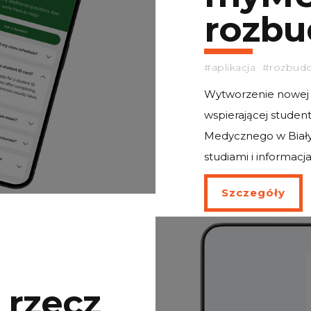
rozb
#aplikacja #rozbu
Wytworzenie nowej w
wspierającej studen
Medycznego w Biał
studiami i informacj
Szczegóły
 rzecz