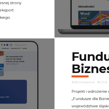
esnej strony
 eksport
kiego.
Fundu
Bizne
#stronawww #cms 
Projekt i wdrożenie
„Fundusze dla Bizne
województwie śląsk