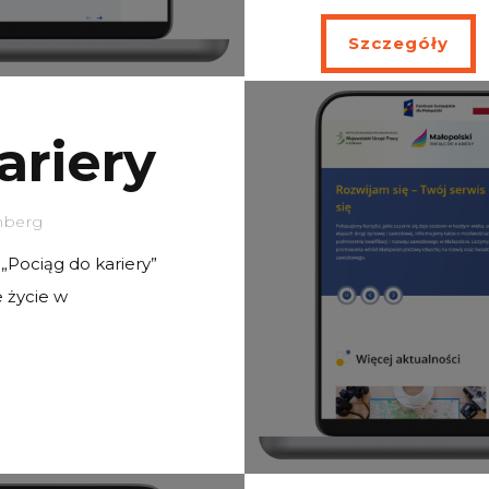
Szczegóły
ariery
nberg
„Pociąg do kariery”
 życie w