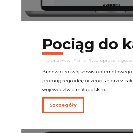
Pociąg do k
#stronawww #cms #wordpress #gute
Budowa i rozwój serwisu internetowego 
promującego ideę uczenia się przez całe
województwie małopolskim.
Szczegóły