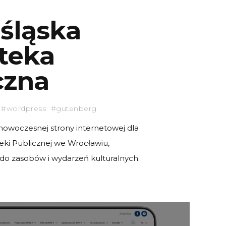
ośląska
oteka
czna
#wordpress #gutenberg
 nowoczesnej strony internetowej dla
teki Publicznej we Wrocławiu,
 do zasobów i wydarzeń kulturalnych.