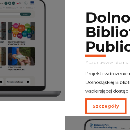
Doln
Bibli
Publi
#stronawww #cms 
Projekt i wdrożenie
Dolnośląskiej Biblio
wspierającej dostęp
Szczegóły