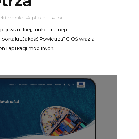
trza”
ktmobile #aplikacja #api
ji wizualnej, funkcjonalnej i
portalu „Jakość Powietrza” GIOŚ wraz z
n i aplikacji mobilnych.