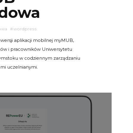
udowa
dowa #wordpress
ersji aplikacji mobilnej myMUB,
tów i pracowników Uniwersytetu
ymstoku w codziennym zarządzaniu
ami uczelnianymi.