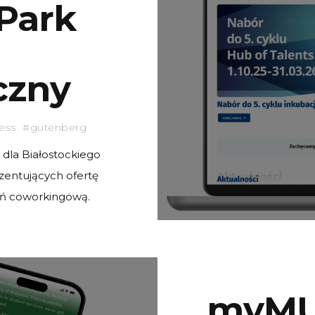
 Park
czny
ess #gutenberg
dla Białostockiego
entujących ofertę
eń coworkingową.
myMU