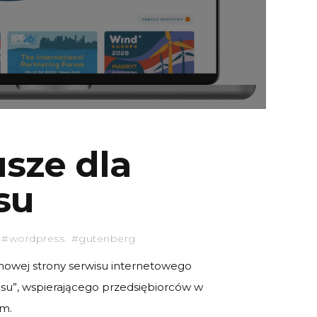
sze dla
su
#wordpress #gutenberg
 nowej strony serwisu internetowego
su”, wspierającego przedsiębiorców w
im.