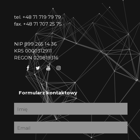
Portfolio
tel.
+48 71 719 79 79
O nas
fax. +48 71 707 25 75
Kontakt
NIP 899 265 14 36
KRS 0000312911
REGON 020819316
Oferta
Nasi klienci
Kariera
Formularz kontaktowy
Imię
Email