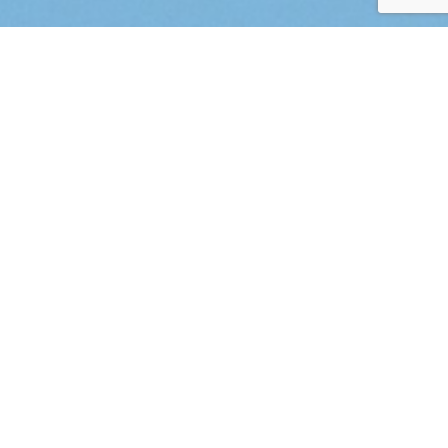
Cele projektu
Opracowanie platformy sprzedaży online
specjalistycznych usług turystycznych tripuj.pl poprzez
przygotowanie indywidualnego projektu graficznego
oraz opis zasad funkcjonalności.