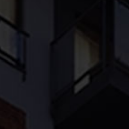
nFinity Kreatywna Agencja
Portfol
O nas
Kontak