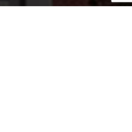
mieszkań. Nowa Papiernia we
mych ludzi i przedsiębiorców.
ny sposób przedstawiać ofertę.
ceniących wyjątkowy design i
szerszej współpracy z RED Real
stycji w warszawie i poznaniu,
iliśmy kampanie marketingu