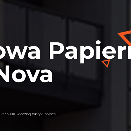
wa Papier
 Nova
kach XIX-wiecznej fabryki papieru.