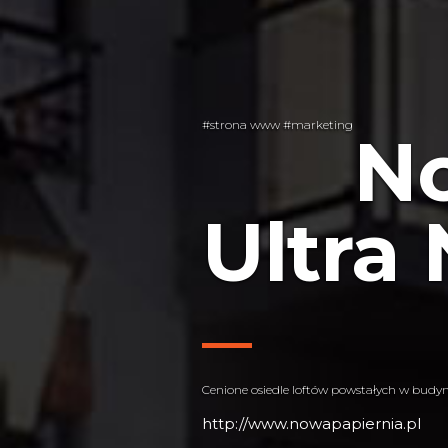
#strona www #marketing
No
Ultra
Cenione osiedle loftów powstałych w budyn
http://www.nowapapiernia.pl