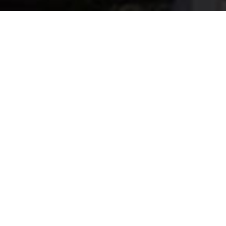
esne i ciekawe przedstawienie strony sprzedażowej 
iu to lokale typu loft, przeznaczone dla młodych, świado
internetowa miała oddawać klimat miejsca oraz w atrakcyj
 w Nowej Papierni przeznaczone są dla osób otwartych, 
ć miasta. Strona www dla tej inwestycji to tylko element 
Development, w jej ramach wykonaliśmy także witryny inwe
znie projektujemy nowe landing pages oraz prowadz
wnościowego.