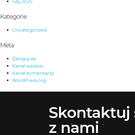
luty 2025
Kategorie
Uncategorized
Meta
Zaloguj się
Kanał wpisów
Kanał komentarzy
WordPress.org
Skontaktuj 
z nami