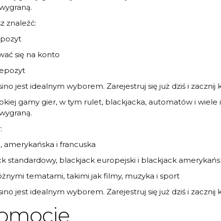
 wygraną.
z znaleźć:
epozyt
t
ać się na konto
depozyt
no jest idealnym wyborem. Zarejestruj się już dziś i zacznij
kiej gamy gier, w tym rulet, blackjacka, automatów i wiel
 wygraną.
:
a, amerykańska i francuska
ci
ck standardowy, blackjack europejski i blackjack amerykańs
ymi tematami, takimi jak filmy, muzyka i sport
no jest idealnym wyborem. Zarejestruj się już dziś i zacznij
romocje