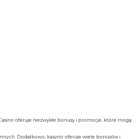
 Casino oferuje niezwykłe bonusy i promocje, które mogą
e innych. Dodatkowo, kasyno oferuje wiele bonusów i