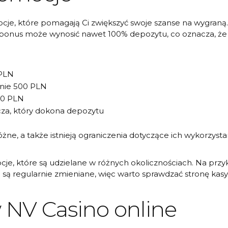
cje, które pomagają Ci zwiększyć swoje szanse na wygraną. 
 bonus może wynosić nawet 100% depozytu, co oznacza, że
 PLN
lnie 500 PLN
00 PLN
za, który dokona depozytu
ne, a także istnieją ograniczenia dotyczące ich wykorzyst
je, które są udzielane w różnych okolicznościach. Na przy
 są regularnie zmieniane, więc warto sprawdzać stronę kas
w NV Casino online