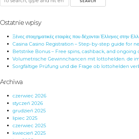
SEARCH
Ostatnie wpisy
Ξένες στοιχηματικές εταιρίες που δέχονται Έλληνες στην Ελ
Casina Casino Registration – Step-by-step guide for n
Betstrike Bonus – Free spins, cashback, and ongoing
Volumetrische Gewinnchancen mit lottohelden. de im
Sorgfältige Prüfung und die Frage ob lottohelden verb
Archiwa
czerwiec 2026
styczeń 2026
grudzień 2025
lipiec 2025
czerwiec 2025
kwiecień 2025