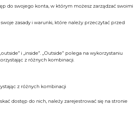
ostęp do swojego konta, w którym możesz zarządzać swoimi
 swoje zasady i warunki, które należy przeczytać przed
outside” i „inside”. „Outside” polega na wykorzystaniu
korzystając z różnych kombinacji.
zystając z różnych kombinacji
ać dostęp do nich, należy zarejestrować się na stronie