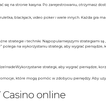
ać się na stronie kasyna. Po zarejestrowaniu, otrzymasz d
uletka, blackjack, video poker i wiele innych. Każda gra ma
e strategie i techniki. Najpopularniejszymi strategiami są „
e” polega na wykorzystaniu strategii, aby wygrać pieniądze, 
dze
Inside
Wykorzystanie strategii, aby wygrać pieniądze, kor
romocje, które mogą pomóc w zdobyciu pieniędzy. Aby uzysk
 Casino online