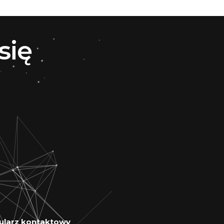
się
ularz kontaktowy