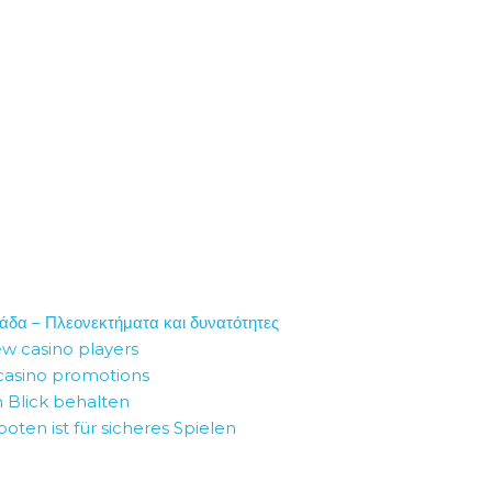
λάδα – Πλεονεκτήματα και δυνατότητες
ew casino players
 casino promotions
 Blick behalten
oten ist für sicheres Spielen