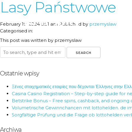
Lasy Państwowe
February 19, 2024 8:51 am
Published by
przemyslaw
Categorised in:
This post was written by przemyslaw
SEARCH
Ostatnie wpisy
Ξένες στοιχηματικές εταιρίες που δέχονται Έλληνες στην Ελ
Casina Casino Registration – Step-by-step guide for n
Betstrike Bonus – Free spins, cashback, and ongoing
Volumetrische Gewinnchancen mit lottohelden. de im
Sorgfältige Prüfung und die Frage ob lottohelden verb
nFinity Kreatywna Agencja
Archiwa