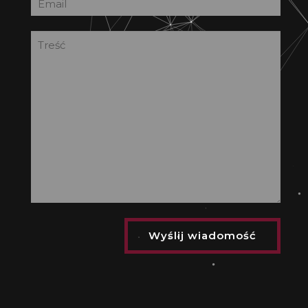
Email
Treść