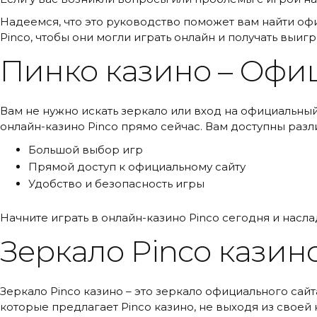
Надеемся, что это руководство поможет вам найти оф
Pinco, чтобы они могли играть онлайн и получать выиг
Пинко казино – Офиц
Вам не нужно искать зеркало или вход на официальный 
онлайн-казино Pinco прямо сейчас. Вам доступны раз
Большой выбор игр
Прямой доступ к официальному сайту
Удобство и безопасность игры
Начните играть в онлайн-казино Pinco сегодня и насла
Зеркало Pinco казино
Зеркало Pinco казино – это зеркало официального сайт
которые предлагает Pinco казино, не выходя из своей