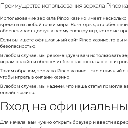
Преимущества использования зеркала Pinco к
Использование зеркала Pinco казино имеет несколько 
время и из любой точки мира. Во-вторых, это обеспеч
обеспечивает доступ к всему спектру игр, которые пре
Если вы ищете официальный сайт Pinco казино, то вы м
безопасностью.
В любом случае, мы рекомендуем вам использовать зер
играм онлайн и обеспечит безопасность вашего игров
Таким образом, зеркало Pinco казино – это отличный 
чтобы играть в онлайн-казино.
В любом случае, мы надеем, что наша статья помогла в
онлайн-казино.
Вход на официальный
Для начала, вам нужно открыть браузер и ввести адрес