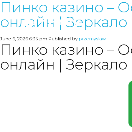
Пинко казино – О
онлайн | Зеркало 
June 6, 2026 6:35 pm
Published by
przemyslaw
Пинко казино – О
онлайн | Зеркало 