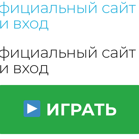
фициальный сайт 
и вход
фициальный сайт 
и вход
ИГРАТЬ