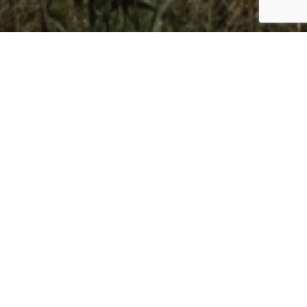
Cele projektu
Przeniesienia strony internetowej Ośrodka Rozwoju
Polskiej Edukacji za Granicą na nowy system CMS wraz
z wykonaniem nowej szaty graficznej.
Przeniesienia aktualnie istniejących stron
internetowych Szkół Polskich na nowy system CMS
umożliwiający centralne ich zarządzanie oraz
pozwalające na proste tworzenie nowych stron na
podstawie przygotowanego przez szablonu
graficznego.
Integracja systemu zamawiania podręczników i bazy
szkół polonijnych z nową stroną.