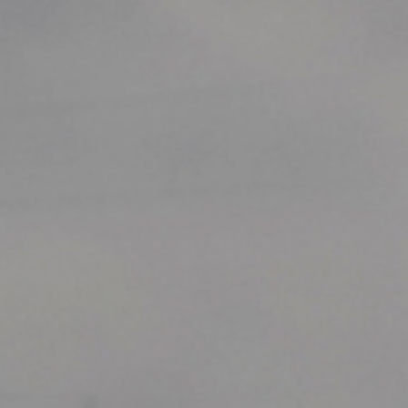
nFinity Kreatywna Agencja
Portfolio
O nas
Kontakt
Oferta